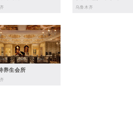
齐
乌鲁木齐
特养生会所
齐