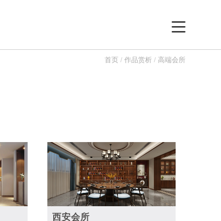
首页
/
作品赏析
/
高端会所
西安会所